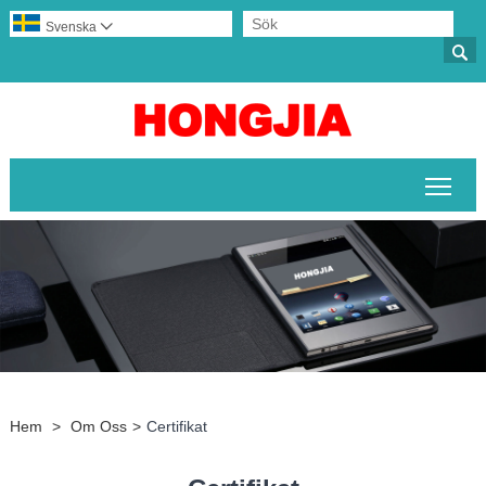
Svenska


Växl
Hem
>
Om Oss
>
Certifikat