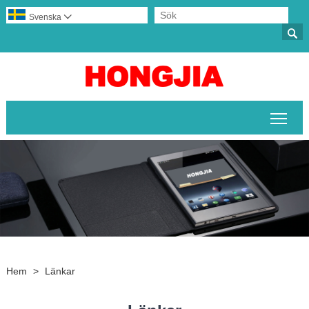
Svenska


Växl
Hem
>
Länkar