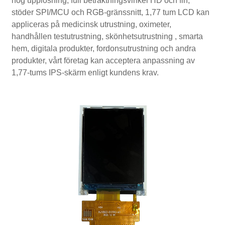
hög upplösning, full betraktningsvinkel HD och fin,
stöder SPI/MCU och RGB-gränssnitt, 1,77 tum LCD kan
appliceras på medicinsk utrustning, oximeter,
handhållen testutrustning, skönhetsutrustning , smarta
hem, digitala produkter, fordonsutrustning och andra
produkter, vårt företag kan acceptera anpassning av
1,77-tums IPS-skärm enligt kundens krav.