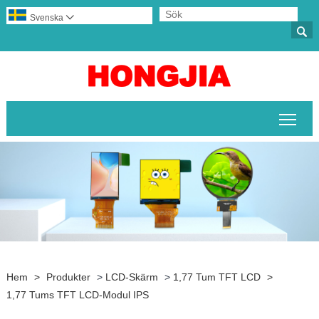
Svenska


Växl
Hem
>
Produkter
>
LCD-Skärm
>
1,77 Tum TFT LCD
>
1,77 Tums TFT LCD-Modul IPS