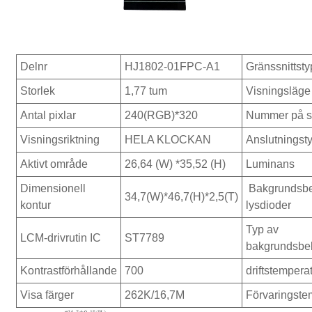
Delnr
HJ1802-01FPC-A1
Gränssnittsty
Storlek
1,77 tum
Visningsläge
Antal pixlar
240(RGB)*320
Nummer på st
Visningsriktning
HELA KLOCKAN
Anslutningst
Aktivt område
26,64 (W) *35,52 (H)
Luminans
Dimensionell
Bakgrundsbe
34,7(W)*46,7(H)*2,5(T)
kontur
lysdioder
Typ av
LCM-drivrutin IC
ST7789
bakgrundsbe
Kontrastförhållande
700
driftstempera
Visa färger
262K/16,7M
Förvaringste