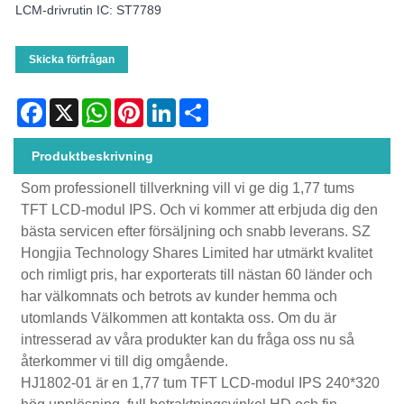
LCM-drivrutin IC: ST7789
Skicka förfrågan
Facebook
X
WhatsApp
Pinterest
LinkedIn
Share
Produktbeskrivning
Som professionell tillverkning vill vi ge dig 1,77 tums
TFT LCD-modul IPS. Och vi kommer att erbjuda dig den
bästa servicen efter försäljning och snabb leverans. SZ
Hongjia Technology Shares Limited har utmärkt kvalitet
och rimligt pris, har exporterats till nästan 60 länder och
har välkomnats och betrots av kunder hemma och
utomlands Välkommen att kontakta oss. Om du är
intresserad av våra produkter kan du fråga oss nu så
återkommer vi till dig omgående.
HJ1802-01 är en 1,77 tum TFT LCD-modul IPS 240*320