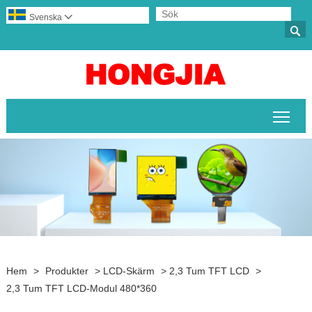
Svenska


Växl
Hem
>
Produkter
>
LCD-Skärm
>
2,3 Tum TFT LCD
>
2,3 Tum TFT LCD-Modul 480*360