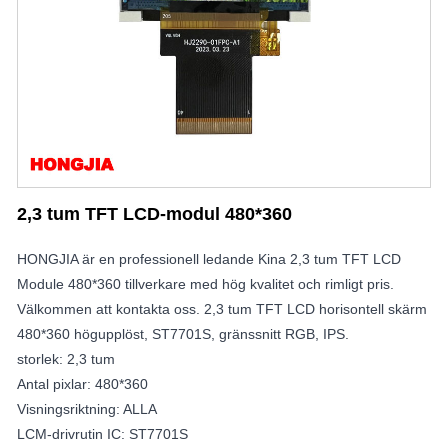
2,3 tum TFT LCD-modul 480*360
HONGJIA är en professionell ledande Kina 2,3 tum TFT LCD
Module 480*360 tillverkare med hög kvalitet och rimligt pris.
Välkommen att kontakta oss. 2,3 tum TFT LCD horisontell skärm
480*360 högupplöst, ST7701S, gränssnitt RGB, IPS.
storlek: 2,3 tum
Antal pixlar: 480*360
Visningsriktning: ALLA
LCM-drivrutin IC: ST7701S