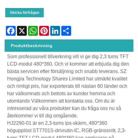
Skicka förfrågan
Facebook
X
WhatsApp
Pinterest
LinkedIn
Share
Produktbeskrivning
Som professionell tillverkning vill vi ge dig 2,3 tums TFT
LCD-modul 480*360. Och vi kommer att erbjuda dig den
bästa servicen efter försäljning och snabb leverans. SZ
Hongjia Technology Shares Limited har utmärkt kvalitet
och rimligt pris, har exporterats till nästan 60 länder och
har välkomnats och betrots av kunder hemma och
utomlands Välkommen att kontakta oss. Om du är
intresserad av våra produkter kan du fråga oss nu så
återkommer vi till dig omgående.
HJ2290-01 är en 2,3-tums ips-skärm, 480*360
högupplöst ST7701S-drivrutin-IC, RGB-gränssnitt, 2,3-
tums TFT LCD-modul 480*360 kan appliceras på