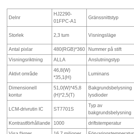
HJ2290-
Delnr
Gränssnittstyp
01FPC-A1
Storlek
2,3 tum
Visningsläge
Antal pixlar
480(RGB)*360
Nummer på stift
Visningsriktning
ALLA
Anslutningstyp
46,8(W)
Aktivt område
Luminans
*35,1(H)
Dimensionell
51,0(W)*45,8
Bakgrundsbelysning
kontur
(H)*2,5(T)
lysdioder
Typ av
LCM-drivrutin IC
ST7701S
bakgrundsbelysning
Kontrastförhållande
1000
driftstemperatur
Visa färger
16,7 miljoner
Förvaringstemperatur