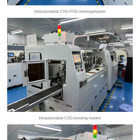
Helautomatisk COG+FOG limningsmaskin
Helautomatisk COG bonding maskin