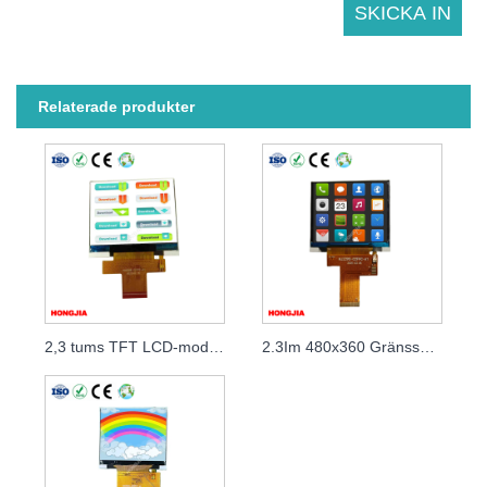
Relaterade produkter
2,3 tums TFT LCD-modul 320*240
2.3Im 480x360 Gränssnitt MIPI