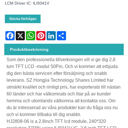
LCM Driver IC: ILI9341V
Skicka förfrågan
Facebook
X
WhatsApp
Pinterest
LinkedIn
Share
Produktbeskrivning
Som den professionella tillverkningen vill vi ge dig 2,8
tum TFT LCD -modul 50Pin. Och vi kommer att erbjuda
dig den bästa servicen efter försäljning och snabb
leverans. SZ Hongjia Technology Shares Limited har
utmärkt kvalitet och rimligt pris, har exporterats till nästan
60 länder och har välkomnats och litar på av kunder
hemma och utomlands välkomna att kontakta oss. Om
du är intresserad av våra produkter kan du fråga oss nu
och vi kommer tillbaka till dig snabbt.
HJ2808-06 is a 2.8inch TFT lcd module, 240*320