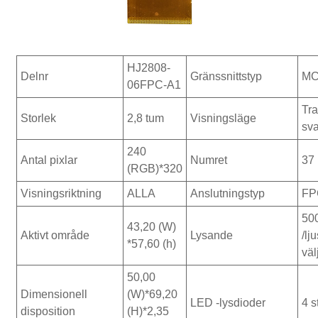
HJ2808-
Delnr
Gränssnittstyp
MC
06FPC-A1
Tra
Storlek
2,8 tum
Visningsläge
sva
240
Antal pixlar
Numret
37
(RGB)*320
Visningsriktning
ALLA
Anslutningstyp
FP
50
43,20 (W)
Aktivt område
Lysande
/lj
*57,60 (h)
väl
50,00
Dimensionell
(W)*69,20
LED -lysdioder
4 s
disposition
(H)*2,35