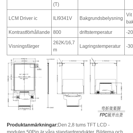
(T)
Vit
LCM Driver ic
ILI9341V
Bakgrundsbelysning
ba
Kontrastförhållande
800
driftstemperatur
-20
262K/16,7
Visningsfärger
Lagringstemperatur
-30
m
Produktanmärkningar:
Den 2,8 tums TFT LCD -
modulen 50Pin är våra standardprodukter. Bilderna och