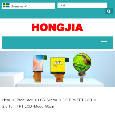
Svenska


Växl
Hem
>
Produkter
>
LCD-Skärm
>
2,8 Tum TFT LCD
>
2,8 Tum TFT LCD -modul 50pin